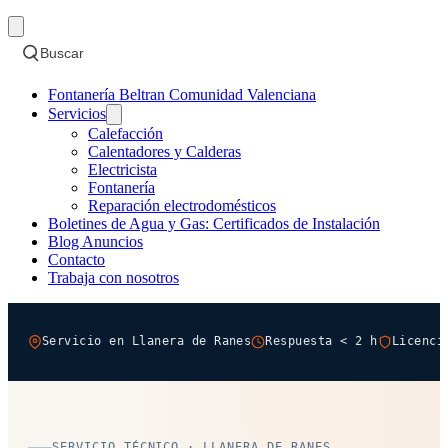
Buscar
Fontanería Beltran Comunidad Valenciana
Servicios
Calefacción
Calentadores y Calderas
Electricista
Fontanería
Reparación electrodomésticos
Boletines de Agua y Gas: Certificados de Instalación
Blog Anuncios
Contacto
Trabaja con nosotros
Servicio en Llanera de Ranes
Respuesta < 2 h
Licenci
SERVICIO TÉCNICO · LLANERA DE RANES