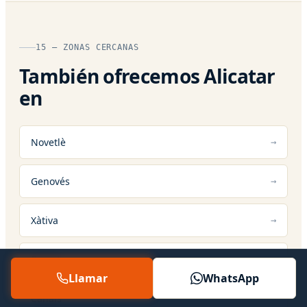
15 — ZONAS CERCANAS
También ofrecemos Alicatar
en
Novetlè
Genovés
Xàtiva
Barxeta
Llamar
WhatsApp
Canals