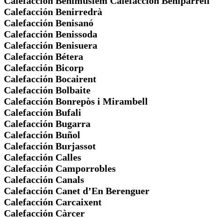
Calefacción Benimuslem Calefacción Beniparrell
Calefacción Benirredrà
Calefacción Benisanó
Calefacción Benissoda
Calefacción Benisuera
Calefacción Bétera
Calefacción Bicorp
Calefacción Bocairent
Calefacción Bolbaite
Calefacción Bonrepòs i Mirambell
Calefacción Bufali
Calefacción Bugarra
Calefacción Buñol
Calefacción Burjassot
Calefacción Calles
Calefacción Camporrobles
Calefacción Canals
Calefacción Canet d’En Berenguer
Calefacción Carcaixent
Calefacción Càrcer