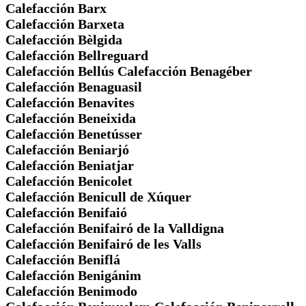
Calefacción Barx
Calefacción Barxeta
Calefacción Bèlgida
Calefacción Bellreguard
Calefacción Bellús Calefacción Benagéber
Calefacción Benaguasil
Calefacción Benavites
Calefacción Beneixida
Calefacción Benetússer
Calefacción Beniarjó
Calefacción Beniatjar
Calefacción Benicolet
Calefacción Benicull de Xúquer
Calefacción Benifaió
Calefacción Benifairó de la Valldigna
Calefacción Benifairó de les Valls
Calefacción Beniflá
Calefacción Benigánim
Calefacción Benimodo