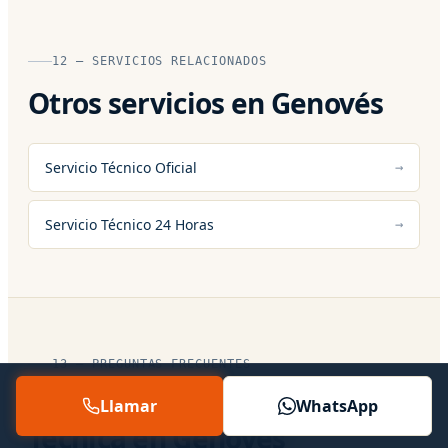
12 — SERVICIOS RELACIONADOS
Otros servicios en Genovés
Servicio Técnico Oficial
Servicio Técnico 24 Horas
13 — PREGUNTAS FRECUENTES
Preguntas sobre Asistencia
Llamar
WhatsApp
Tecnica en Genovés