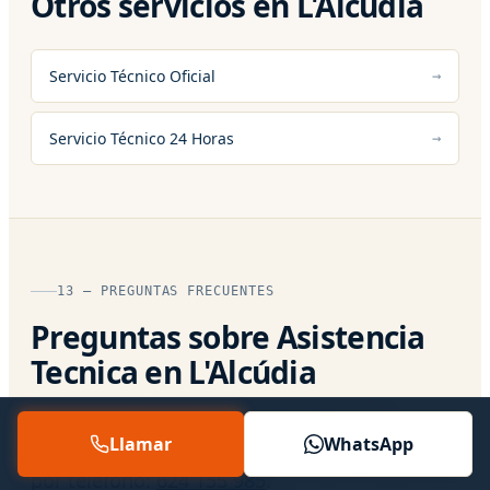
Otros servicios en L'Alcúdia
Servicio Técnico Oficial
Servicio Técnico 24 Horas
13 — PREGUNTAS FRECUENTES
Preguntas sobre Asistencia
Tecnica en L'Alcúdia
Respuestas directas a lo que más nos
Llamar
WhatsApp
preguntan. Si tu caso es particular, hablamos
por teléfono:
624 155 985
.