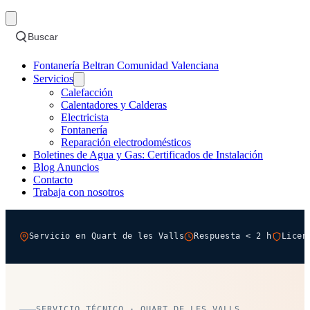
Buscar
Fontanería Beltran Comunidad Valenciana
Servicios
Calefacción
Calentadores y Calderas
Electricista
Fontanería
Reparación electrodomésticos
Boletines de Agua y Gas: Certificados de Instalación
Blog Anuncios
Contacto
Trabaja con nosotros
Servicio en Quart de les Valls
Respuesta < 2 h
Licen
SERVICIO TÉCNICO · QUART DE LES VALLS