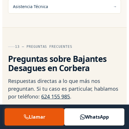
Asistencia Técnica
13 — PREGUNTAS FRECUENTES
Preguntas sobre Bajantes
Desagues en Corbera
Respuestas directas a lo que más nos
preguntan. Si tu caso es particular, hablamos
por teléfono:
624 155 985
.
Llamar
WhatsApp
¿Emitís factura de la reparación?