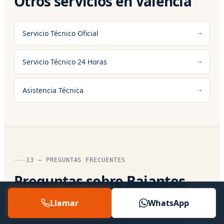
Otros servicios en Valencia
Servicio Técnico Oficial
Servicio Técnico 24 Horas
Asistencia Técnica
13 — PREGUNTAS FRECUENTES
Preguntas sobre Bajantes
Desagues en Valencia
Llamar
WhatsApp
Respuestas directas a lo que más nos