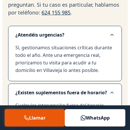
preguntan. Si tu caso es particular, hablamos
por teléfono:
624 155 985
.
¿Atendéis urgencias?
Sí, gestionamos situaciones críticas durante
todo el año. Ante una emergencia real,
priorizamos tu visita para acudir a tu
domicilio en Villavieja lo antes posible.
¿Existen suplementos fuera de horario?
Cualquier intervención fuera del horario
habitual se detalla claramente en el
Llamar
WhatsApp
presupuesto antes de que lo aceptes,
evitando así costes inesperados.