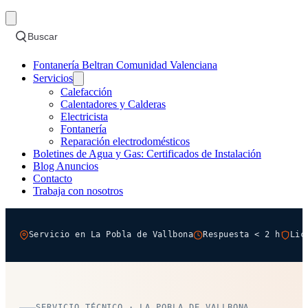
Buscar
Fontanería Beltran Comunidad Valenciana
Servicios
Calefacción
Calentadores y Calderas
Electricista
Fontanería
Reparación electrodomésticos
Boletines de Agua y Gas: Certificados de Instalación
Blog Anuncios
Contacto
Trabaja con nosotros
Servicio en La Pobla de Vallbona
Respuesta < 2 h
Lic
SERVICIO TÉCNICO · LA POBLA DE VALLBONA