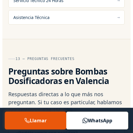
Servicio Técnico 24 Horas
Asistencia Técnica
13 — PREGUNTAS FRECUENTES
Preguntas sobre Bombas
Dosificadoras en Valencia
Respuestas directas a lo que más nos
preguntan. Si tu caso es particular, hablamos
por teléfono:
624 155 985
.
Llamar
WhatsApp
¿Podéis venir con rapidez?