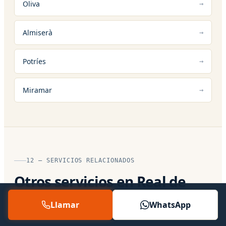
Oliva
Almiserà
Potríes
Miramar
12 — SERVICIOS RELACIONADOS
Otros servicios en Real de
Gandía
Llamar
WhatsApp