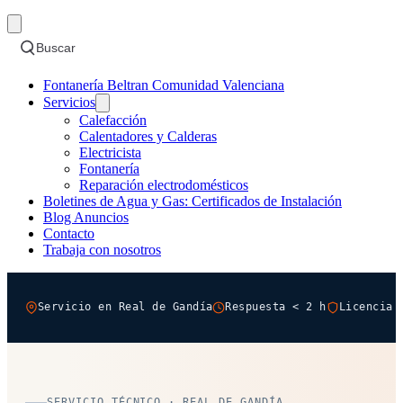
Buscar
Fontanería Beltran Comunidad Valenciana
Servicios
Calefacción
Calentadores y Calderas
Electricista
Fontanería
Reparación electrodomésticos
Boletines de Agua y Gas: Certificados de Instalación
Blog Anuncios
Contacto
Trabaja con nosotros
Servicio en Real de Gandía
Respuesta < 2 h
Licencia 
SERVICIO TÉCNICO · REAL DE GANDÍA