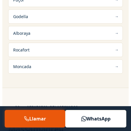
Godella
Alboraya
Rocafort
Moncada
12 — SERVICIOS RELACIONADOS
Otros servicios en
Llamar
WhatsApp
Massamagrell