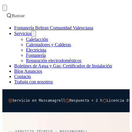
Buscar
Fontanería Beltran Comunidad Valenciana
Servicios
Calefacción
Calentadores y Calderas
Electricista
Fontanería
Reparación electrodomésticos
Boletines de Agua y Gas: Certificados de Instalación
Blog Anuncios
Contacto
Trabaja con nosotros
Servicio en Massamagrell
Respuesta < 2 h
Licencia Of
SERVICIO TÉCNICO · MASSAMAGRELL