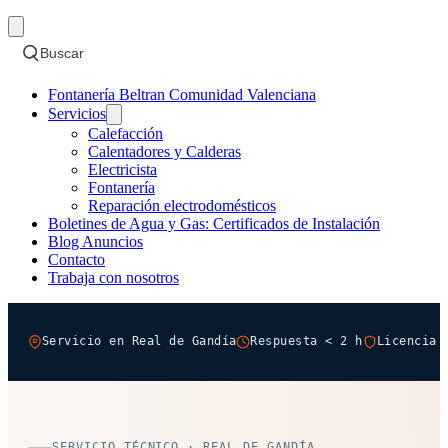
Buscar
Fontanería Beltran Comunidad Valenciana
Servicios
Calefacción
Calentadores y Calderas
Electricista
Fontanería
Reparación electrodomésticos
Boletines de Agua y Gas: Certificados de Instalación
Blog Anuncios
Contacto
Trabaja con nosotros
Servicio en Real de Gandía
Respuesta < 2 h
Licencia 
SERVICIO TÉCNICO · REAL DE GANDÍA