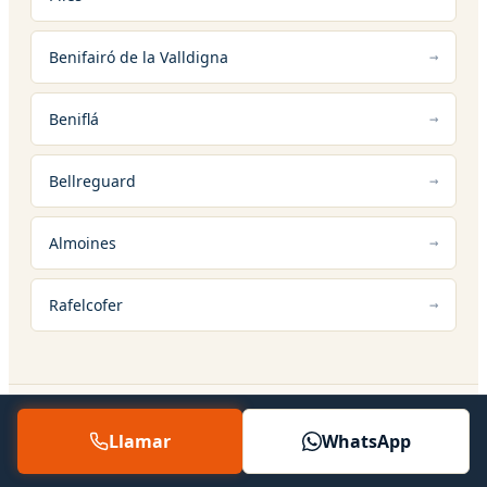
Benifairó de la Valldigna
Beniflá
Bellreguard
Almoines
Rafelcofer
Llamar
WhatsApp
12 — SERVICIOS RELACIONADOS