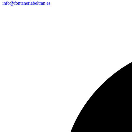
info@fontaneriabeltran.es