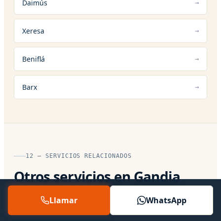
Daimús
Xeresa
Beniflá
Barx
12 — SERVICIOS RELACIONADOS
Otros servicios en Gandia
Llamar
WhatsApp
Servicio Técnico Oficial