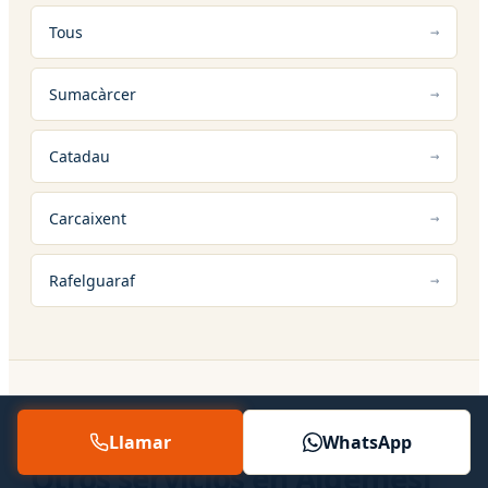
Tous
Sumacàrcer
Catadau
Carcaixent
Rafelguaraf
12 — SERVICIOS RELACIONADOS
Llamar
WhatsApp
Otros servicios en Algemesí