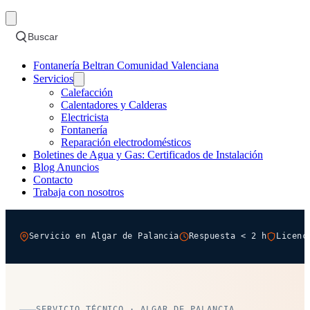
Buscar
Fontanería Beltran Comunidad Valenciana
Servicios
Calefacción
Calentadores y Calderas
Electricista
Fontanería
Reparación electrodomésticos
Boletines de Agua y Gas: Certificados de Instalación
Blog Anuncios
Contacto
Trabaja con nosotros
Servicio en Algar de Palancia
Respuesta < 2 h
Licenc
SERVICIO TÉCNICO · ALGAR DE PALANCIA