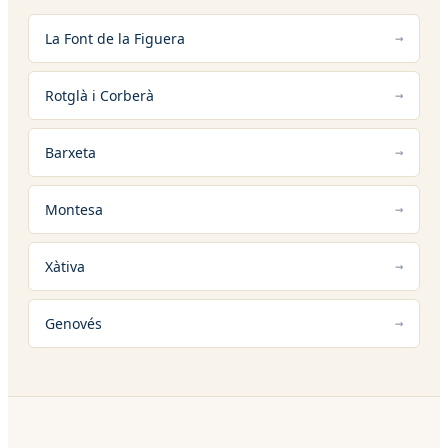
La Font de la Figuera
Rotglà i Corberà
Barxeta
Montesa
Xàtiva
Genovés