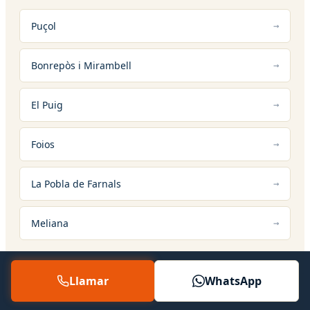
Puçol
Bonrepòs i Mirambell
El Puig
Foios
La Pobla de Farnals
Meliana
Llamar
WhatsApp