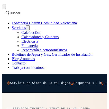
Buscar
Fontanería Beltran Comunidad Valenciana
Servicios
Calefacción
Calentadores y Calderas
Electricista
Fontanería
Reparación electrodomésticos
Boletines de Agua y Gas: Certificados de Instalación
Blog Anuncios
Contacto
Trabaja con nosotros
Servicio en Simat de la Valldigna
Respuesta < 2 h
Li
SERVICIO TÉCNICO · SIMAT DE LA VALLDIGNA