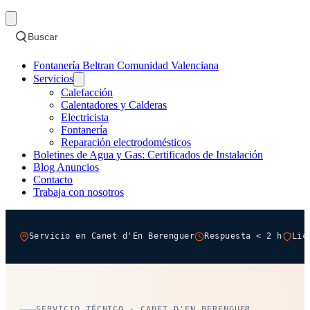
Buscar
Fontanería Beltran Comunidad Valenciana
Servicios
Calefacción
Calentadores y Calderas
Electricista
Fontanería
Reparación electrodomésticos
Boletines de Agua y Gas: Certificados de Instalación
Blog Anuncios
Contacto
Trabaja con nosotros
Servicio en Canet d'En Berenguer
Respuesta < 2 h
Lic
SERVICIO TÉCNICO · CANET D'EN BERENGUER