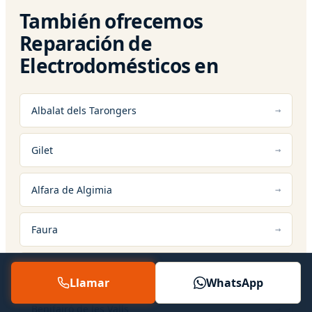
También ofrecemos
Reparación de
Electrodomésticos en
Albalat dels Tarongers
Gilet
Alfara de Algimia
Faura
Petrés
Llamar
WhatsApp
Benifairó de les Valls