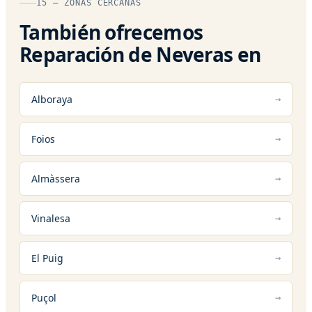
15 — ZONAS CERCANAS
También ofrecemos
Reparación de Neveras en
Alboraya
Foios
Almàssera
Vinalesa
El Puig
Puçol