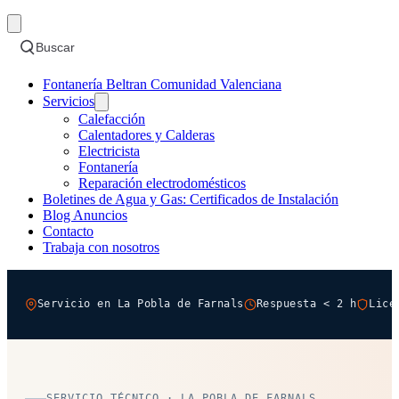
Buscar
Fontanería Beltran Comunidad Valenciana
Servicios
Calefacción
Calentadores y Calderas
Electricista
Fontanería
Reparación electrodomésticos
Boletines de Agua y Gas: Certificados de Instalación
Blog Anuncios
Contacto
Trabaja con nosotros
Servicio en La Pobla de Farnals
Respuesta < 2 h
Lice
SERVICIO TÉCNICO · LA POBLA DE FARNALS