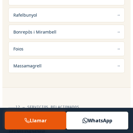
Rafelbunyol
Bonrepòs i Mirambell
Foios
Massamagrell
12 — SERVICIOS RELACIONADOS
Otros servicios en Tavernes
Llamar
WhatsApp
Blanques