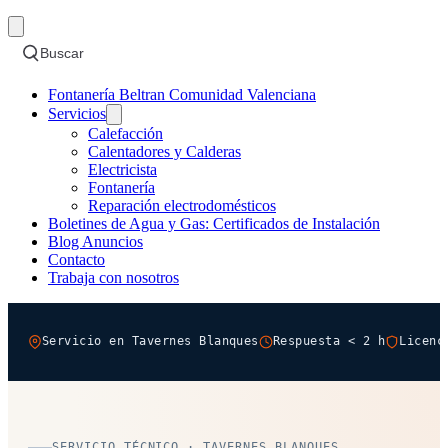
Buscar
Fontanería Beltran Comunidad Valenciana
Servicios
Calefacción
Calentadores y Calderas
Electricista
Fontanería
Reparación electrodomésticos
Boletines de Agua y Gas: Certificados de Instalación
Blog Anuncios
Contacto
Trabaja con nosotros
Servicio en Tavernes Blanques
Respuesta < 2 h
Licenc
SERVICIO TÉCNICO · TAVERNES BLANQUES