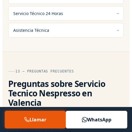
Servicio Técnico 24 Horas
Asistencia Técnica
13 — PREGUNTAS FRECUENTES
Preguntas sobre Servicio
Tecnico Nespresso en
Valencia
Respuestas directas a lo que más nos
Llamar
WhatsApp
preguntan. Si tu caso es particular, hablamos
por teléfono:
624 155 985
.