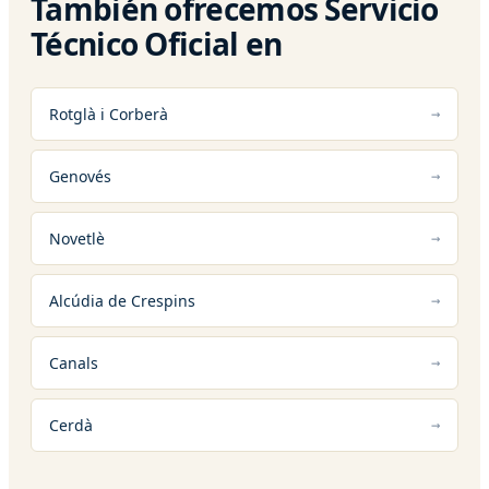
También ofrecemos Servicio
Técnico Oficial en
Rotglà i Corberà
Genovés
Novetlè
Alcúdia de Crespins
Canals
Cerdà