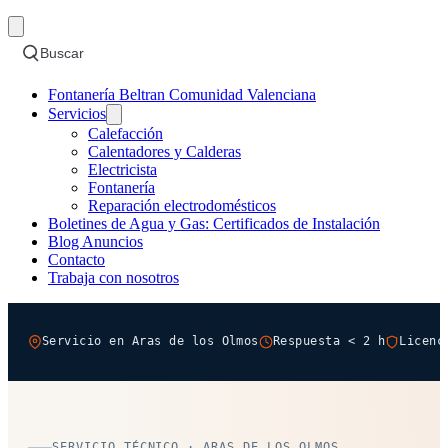
Buscar
Fontanería Beltran Comunidad Valenciana
Servicios
Calefacción
Calentadores y Calderas
Electricista
Fontanería
Reparación electrodomésticos
Boletines de Agua y Gas: Certificados de Instalación
Blog Anuncios
Contacto
Trabaja con nosotros
Servicio en Aras de los Olmos
Respuesta < 2 h
Licenc
SERVICIO TÉCNICO · ARAS DE LOS OLMOS