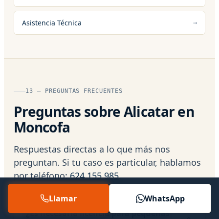
Asistencia Técnica
13 — PREGUNTAS FRECUENTES
Preguntas sobre Alicatar en
Moncofa
Respuestas directas a lo que más nos
preguntan. Si tu caso es particular, hablamos
por teléfono:
624 155 985
.
Llamar
WhatsApp
¿Es necesaria licencia para pequeñas