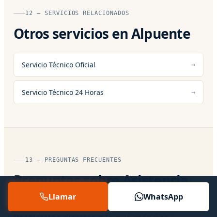
12 — SERVICIOS RELACIONADOS
Otros servicios en Alpuente
Servicio Técnico Oficial
Servicio Técnico 24 Horas
13 — PREGUNTAS FRECUENTES
Preguntas sobre Asistencia
Tecnica en Alpuente
Llamar
WhatsApp