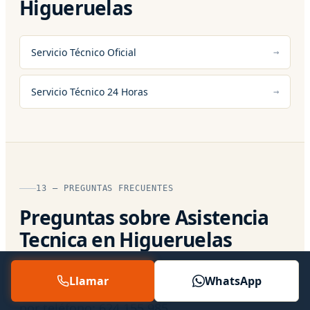
Higueruelas
Servicio Técnico Oficial
Servicio Técnico 24 Horas
13 — PREGUNTAS FRECUENTES
Preguntas sobre Asistencia
Tecnica en Higueruelas
Respuestas directas a lo que más nos
Llamar
WhatsApp
preguntan. Si tu caso es particular, hablamos
por teléfono:
624 155 985
.