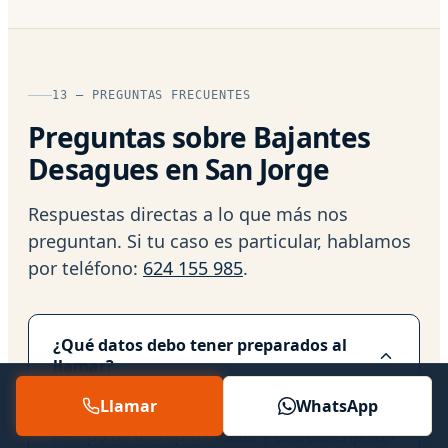
13 — PREGUNTAS FRECUENTES
Preguntas sobre Bajantes
Desagues en San Jorge
Respuestas directas a lo que más nos
preguntan. Si tu caso es particular, hablamos
por teléfono:
624 155 985
.
¿Qué datos debo tener preparados al
llamar?
Llamar
WhatsApp
Facilítenos la marca y modelo del equipo, el
tiempo de uso aproximado y una descripción