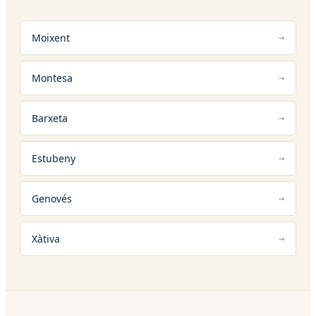
Moixent
Montesa
Barxeta
Estubeny
Genovés
Xàtiva