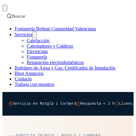
Buscar
Fontanería Beltran Comunidad Valenciana
Servicios
Calefacción
Calentadores y Calderas
Electricista
Fontanería
Reparación electrodomésticos
Boletines de Agua y Gas: Certificados de Instalación
Blog Anuncios
Contacto
Trabaja con nosotros
Servicio en Rotglà i Corberà
Respuesta < 2 h
Licenci
SERVICIO TÉCNICO · ROTGLÀ I CORBERÀ