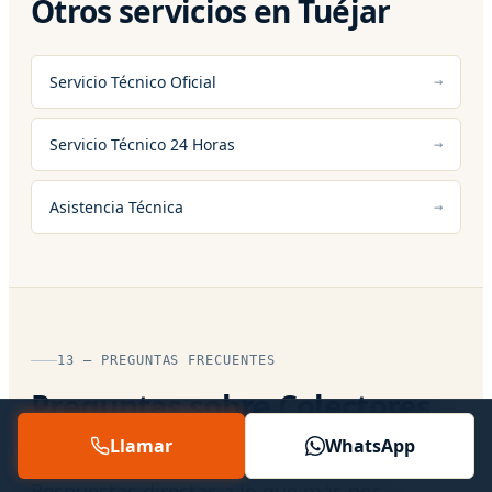
Otros servicios en Tuéjar
Servicio Técnico Oficial
Servicio Técnico 24 Horas
Asistencia Técnica
13 — PREGUNTAS FRECUENTES
Preguntas sobre Colectores
Desagues en Tuéjar
Llamar
WhatsApp
Respuestas directas a lo que más nos