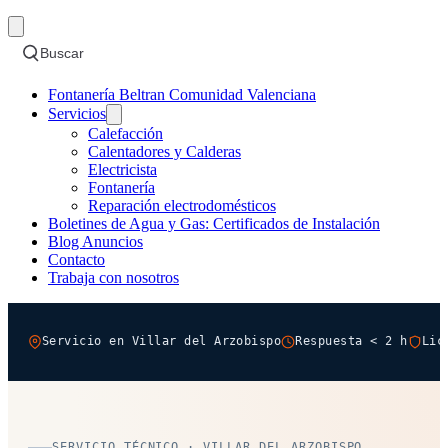
Buscar
Fontanería Beltran Comunidad Valenciana
Servicios
Calefacción
Calentadores y Calderas
Electricista
Fontanería
Reparación electrodomésticos
Boletines de Agua y Gas: Certificados de Instalación
Blog Anuncios
Contacto
Trabaja con nosotros
Servicio en Villar del Arzobispo
Respuesta < 2 h
Lic
SERVICIO TÉCNICO · VILLAR DEL ARZOBISPO