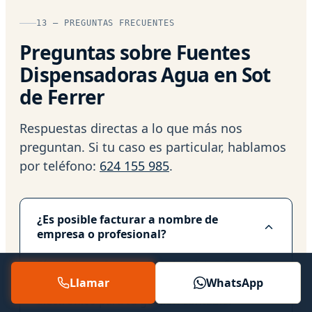
13 — PREGUNTAS FRECUENTES
Preguntas sobre Fuentes
Dispensadoras Agua en Sot
de Ferrer
Respuestas directas a lo que más nos
preguntan. Si tu caso es particular, hablamos
por teléfono:
624 155 985
.
¿Es posible facturar a nombre de
empresa o profesional?
Sí, emitimos facturas con los datos fiscales
completos y, si lo necesitas, en formato
Llamar
WhatsApp
electrónico para tu gestión contable.