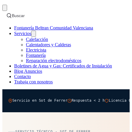
Buscar
Fontanería Beltran Comunidad Valenciana
Servicios
Calefacción
Calentadores y Calderas
Electricista
Fontanería
Reparación electrodomésticos
Boletines de Agua y Gas: Certificados de Instalación
Blog Anuncios
Contacto
Trabaja con nosotros
Servicio en Sot de Ferrer
Respuesta < 2 h
Licencia O
SERVICIO TÉCNICO · SOT DE FERRER