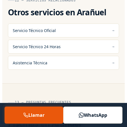
12 — SERVICIOS RELACIONADOS
Otros servicios en Arañuel
Servicio Técnico Oficial
Servicio Técnico 24 Horas
Asistencia Técnica
13 — PREGUNTAS FRECUENTES
Preguntas sobre Fugas
Llamar
WhatsApp
Piscinas en Arañuel