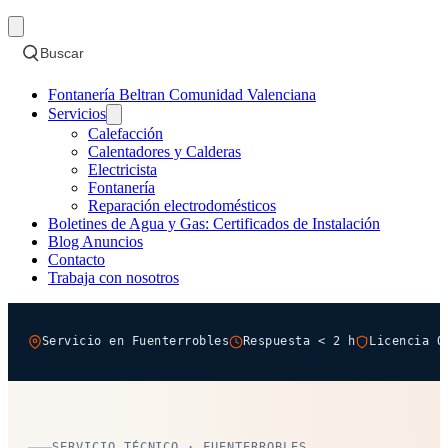
Buscar
Fontanería Beltran Comunidad Valenciana
Servicios
Calefacción
Calentadores y Calderas
Electricista
Fontanería
Reparación electrodomésticos
Boletines de Agua y Gas: Certificados de Instalación
Blog Anuncios
Contacto
Trabaja con nosotros
Servicio en Fuenterrobles
Respuesta < 2 h
Licencia O
SERVICIO TÉCNICO · FUENTERROBLES