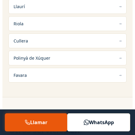
Llaurí
Riola
Cullera
Polinyà de Xúquer
Favara
12 — SERVICIOS RELACIONADOS
Llamar
WhatsApp
Otros servicios en