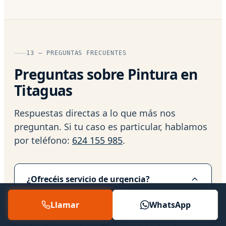
13 — PREGUNTAS FRECUENTES
Preguntas sobre Pintura en
Titaguas
Respuestas directas a lo que más nos
preguntan. Si tu caso es particular, hablamos
por teléfono:
624 155 985
.
¿Ofrecéis servicio de urgencia?
Sí, atendemos incidencias graves. En casos
Llamar
WhatsApp
de riesgo o daños urgentes, priorizamos el