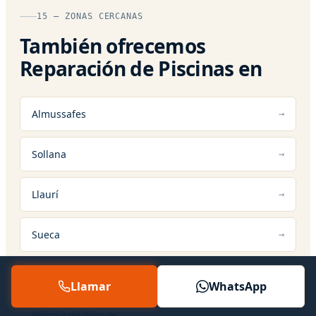
15 — ZONAS CERCANAS
También ofrecemos
Reparación de Piscinas en
Almussafes
Sollana
Llaurí
Sueca
Favara
Llamar
WhatsApp
Polinyà de Xúquer