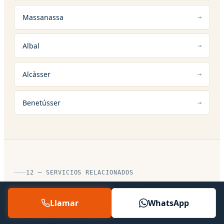
Massanassa
Albal
Alcàsser
Benetússer
12 — SERVICIOS RELACIONADOS
Otros servicios en Catarroja
Llamar
WhatsApp