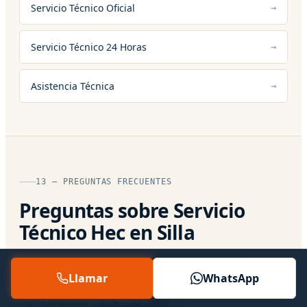
Servicio Técnico Oficial
Servicio Técnico 24 Horas
Asistencia Técnica
13 — PREGUNTAS FRECUENTES
Preguntas sobre Servicio
Técnico Hec en Silla
Respuestas directas a lo que más nos
Llamar
WhatsApp
preguntan. Si tu caso es particular, hablamos
por teléfono:
624 155 985
.