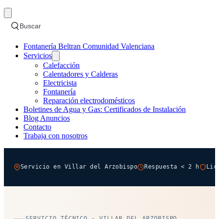
Buscar
Fontanería Beltran Comunidad Valenciana
Servicios
Calefacción
Calentadores y Calderas
Electricista
Fontanería
Reparación electrodomésticos
Boletines de Agua y Gas: Certificados de Instalación
Blog Anuncios
Contacto
Trabaja con nosotros
Servicio en Villar del Arzobispo
Respuesta < 2 h
Lic
SERVICIO TÉCNICO · VILLAR DEL ARZOBISPO