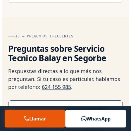
13 — PREGUNTAS FRECUENTES
Preguntas sobre Servicio
Tecnico Balay en Segorbe
Respuestas directas a lo que más nos
preguntan. Si tu caso es particular, hablamos
por teléfono:
624 155 985
.
¿Tenéis servicio activo hoy en Segorbe?
Llamar
WhatsApp
Sí, operamos todos los días del año,
incluyendo festivos y fines de semana, de