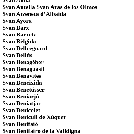
Svan Anna
Svan Antella Svan Aras de los Olmos
Svan Atzeneta d’Albaida
Svan Ayora
Svan Barx
Svan Barxeta
Svan Bèlgida
Svan Bellreguard
Svan Bellús
Svan Benagéber
Svan Benaguasil
Svan Benavites
Svan Beneixida
Svan Benetússer
Svan Beniarjó
Svan Beniatjar
Svan Benicolet
Svan Benicull de Xúquer
Svan Benifaió
Svan Benifairó de la Valldigna