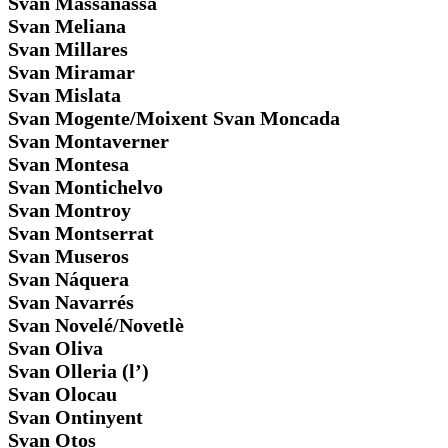
Svan Massanassa
Svan Meliana
Svan Millares
Svan Miramar
Svan Mislata
Svan Mogente/Moixent Svan Moncada
Svan Montaverner
Svan Montesa
Svan Montichelvo
Svan Montroy
Svan Montserrat
Svan Museros
Svan Náquera
Svan Navarrés
Svan Novelé/Novetlè
Svan Oliva
Svan Olleria (l’)
Svan Olocau
Svan Ontinyent
Svan Otos