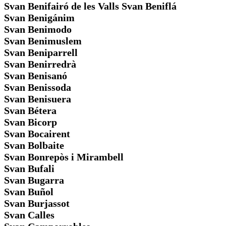
Svan Benifairó de les Valls Svan Beniflá
Svan Benigánim
Svan Benimodo
Svan Benimuslem
Svan Beniparrell
Svan Benirredrà
Svan Benisanó
Svan Benissoda
Svan Benisuera
Svan Bétera
Svan Bicorp
Svan Bocairent
Svan Bolbaite
Svan Bonrepòs i Mirambell
Svan Bufali
Svan Bugarra
Svan Buñol
Svan Burjassot
Svan Calles