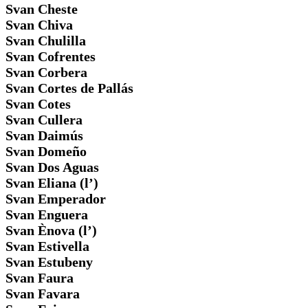
Svan Cheste
Svan Chiva
Svan Chulilla
Svan Cofrentes
Svan Corbera
Svan Cortes de Pallás
Svan Cotes
Svan Cullera
Svan Daimús
Svan Domeño
Svan Dos Aguas
Svan Eliana (l’)
Svan Emperador
Svan Enguera
Svan Ènova (l’)
Svan Estivella
Svan Estubeny
Svan Faura
Svan Favara