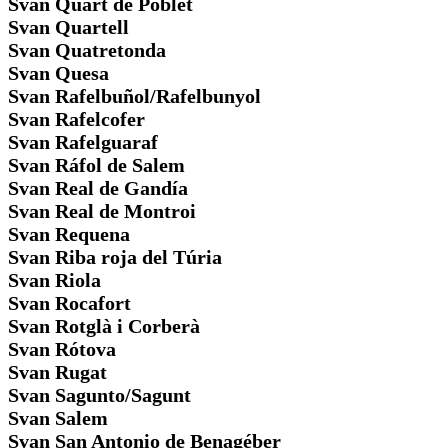
Svan Quart de Poblet
Svan Quartell
Svan Quatretonda
Svan Quesa
Svan Rafelbuñol/Rafelbunyol
Svan Rafelcofer
Svan Rafelguaraf
Svan Ráfol de Salem
Svan Real de Gandía
Svan Real de Montroi
Svan Requena
Svan Riba roja del Túria
Svan Riola
Svan Rocafort
Svan Rotglà i Corberà
Svan Rótova
Svan Rugat
Svan Sagunto/Sagunt
Svan Salem
Svan San Antonio de Benagéber