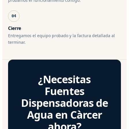
probamos el funcionamiento contigo.
04
Cierre
Entregamos el equipo probado y la factura detallada al
terminar.
¿Necesitas
Fuentes
Dispensadoras de
Agua en Càrcer
ahora?