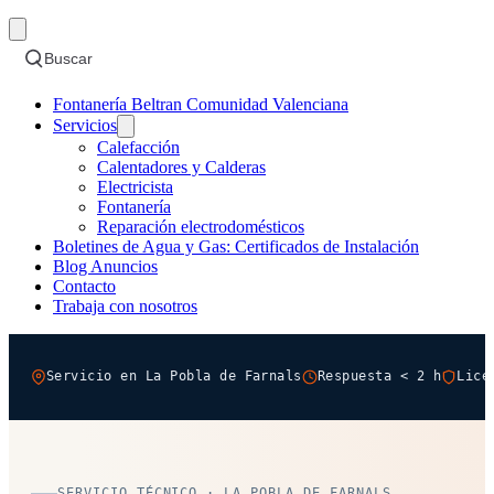
Buscar
Fontanería Beltran Comunidad Valenciana
Servicios
Calefacción
Calentadores y Calderas
Electricista
Fontanería
Reparación electrodomésticos
Boletines de Agua y Gas: Certificados de Instalación
Blog Anuncios
Contacto
Trabaja con nosotros
Servicio en La Pobla de Farnals
Respuesta < 2 h
Lice
SERVICIO TÉCNICO · LA POBLA DE FARNALS